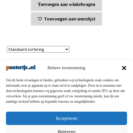
Toevoegen aan winkelwagen
Toevoegen aan wenslijst
Enig resultaat
Beheer toestemming
Om de beste ervaringen te bieden, gebruiken wij technologieën zoals cookies om
informatie over je apparaat op te slaan en/of te raadplegen. Door in te stemmen met
deze technologieën kunnen wij gegevens zoals surfgedrag of unieke ID's op deze site
Privacybeleid
-
Verzending en retouren
-
Algemene
verwerken. Als je geen toestemming geeft of uw toestemming intrekt, kan dit een
nadelige invloed hebben op bepaalde functies en mogelijkheden.
voorwaarden
-
Disclaimert
-
Betaalmethoden
-
Over ons
-
Contact
Accepteren
© puntertje.nl 2026
Weigeren