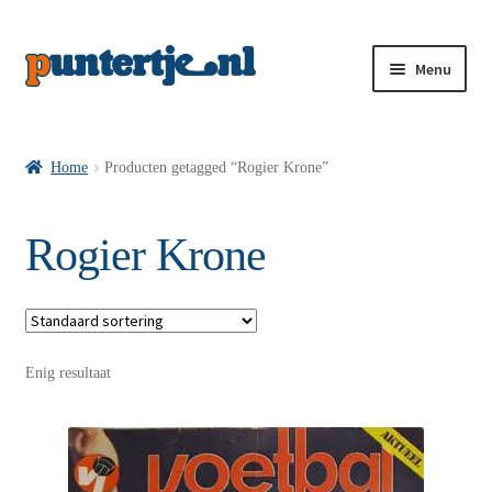
Menu
Losse nummers VI
Home
Producten getagged “Rogier Krone”
Pakketten VI’s
Rogier Krone
VI’s met Hollandse Velden
Enig resultaat
VI’s met Posters
Wie is puntertje