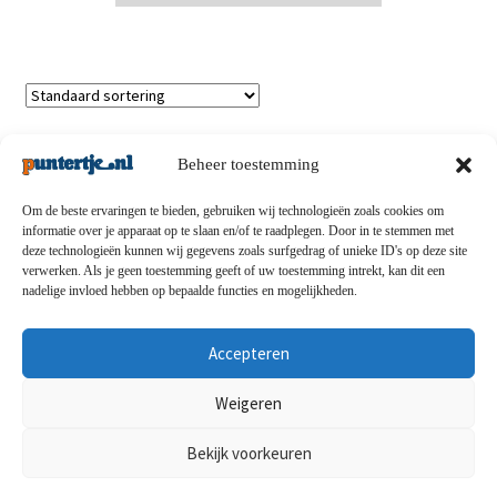
Enig resultaat
Beheer toestemming
Om de beste ervaringen te bieden, gebruiken wij technologieën zoals cookies om
informatie over je apparaat op te slaan en/of te raadplegen. Door in te stemmen met
deze technologieën kunnen wij gegevens zoals surfgedrag of unieke ID's op deze site
Privacybeleid
-
Verzending en retouren
-
Algemene
verwerken. Als je geen toestemming geeft of uw toestemming intrekt, kan dit een
nadelige invloed hebben op bepaalde functies en mogelijkheden.
voorwaarden
-
Disclaimert
-
Betaalmethoden
-
Over ons
-
Contact
Accepteren
© puntertje.nl 2026
Weigeren
Privacybeleid puntertje.nl
Bekijk voorkeuren
0