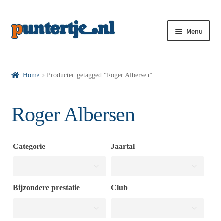
Menu
Losse nummers VI
Home
Producten getagged “Roger Albersen”
Pakketten VI’s
Roger Albersen
VI’s met Hollandse Velden
Categorie
Jaartal
VI’s met Posters
Bijzondere prestatie
Club
Wie is puntertje