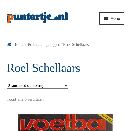
Menu
Losse nummers VI
Home
Producten getagged “Roel Schellaars”
Pakketten VI’s
Roel Schellaars
VI’s met Hollandse Velden
Toont alle 3 resultaten
VI’s met Posters
Wie is puntertje