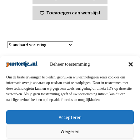
Toevoegen aan wenslijst
Toont alle 3 resultaten
Beheer toestemming
Om de beste ervaringen te bieden, gebruiken wij technologieën zoals cookies om
informatie over je apparaat op te slaan en/of te raadplegen. Door in te stemmen met
deze technologieën kunnen wij gegevens zoals surfgedrag of unieke ID's op deze site
Privacybeleid
-
Verzending en retouren
-
Algemene
verwerken. Als je geen toestemming geeft of uw toestemming intrekt, kan dit een
nadelige invloed hebben op bepaalde functies en mogelijkheden.
voorwaarden
-
Disclaimert
-
Betaalmethoden
-
Over ons
-
Contact
Accepteren
© puntertje.nl 2026
Weigeren
Privacybeleid puntertje.nl