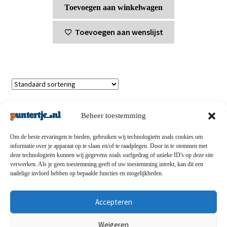
Toevoegen aan winkelwagen
Toevoegen aan wenslijst
Enig resultaat
Beheer toestemming
Om de beste ervaringen te bieden, gebruiken wij technologieën zoals cookies om
informatie over je apparaat op te slaan en/of te raadplegen. Door in te stemmen met
deze technologieën kunnen wij gegevens zoals surfgedrag of unieke ID's op deze site
Privacybeleid
-
Verzending en retouren
-
Algemene
verwerken. Als je geen toestemming geeft of uw toestemming intrekt, kan dit een
nadelige invloed hebben op bepaalde functies en mogelijkheden.
voorwaarden
-
Disclaimert
-
Betaalmethoden
-
Over ons
-
Contact
Accepteren
© puntertje.nl 2026
Weigeren