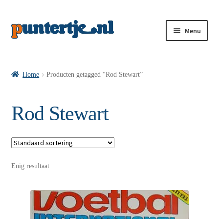
Menu
Losse nummers VI
Home
Producten getagged “Rod Stewart”
Pakketten VI’s
Rod Stewart
VI’s met Hollandse Velden
Enig resultaat
VI’s met Posters
Wie is puntertje