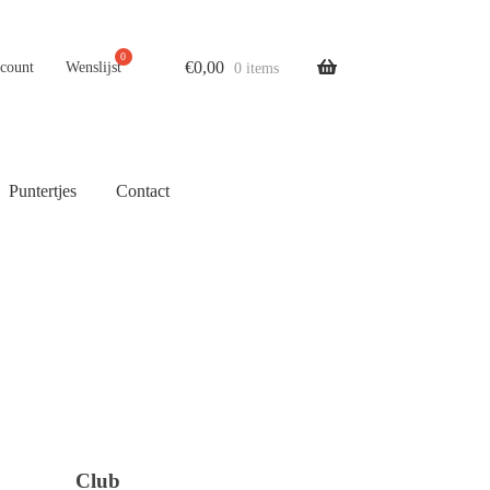
€
0,00
ccount
Wenslijst
0 items
Puntertjes
Contact
Club