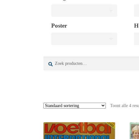
Poster
H
Zoeken
Zoeken
naar:
Toont alle 4 res