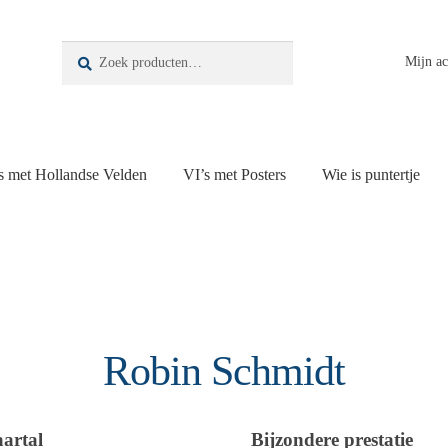
Zoeken
Zoeken
Mijn a
naar:
s met Hollandse Velden
VI’s met Posters
Wie is puntertje
Robin Schmidt
aartal
Bijzondere prestatie