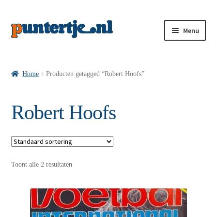
Menu
Losse nummers VI
Home
Producten getagged “Robert Hoofs”
Pakketten VI’s
Robert Hoofs
VI’s met Hollandse Velden
Toont alle 2 resultaten
VI’s met Posters
Wie is puntertje