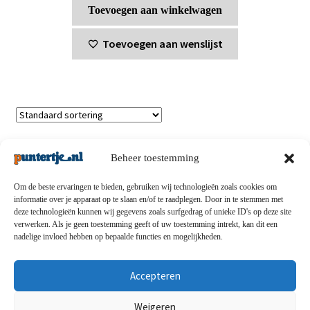
Toevoegen aan winkelwagen
Toevoegen aan wenslijst
Enig resultaat
Beheer toestemming
Om de beste ervaringen te bieden, gebruiken wij technologieën zoals cookies om
informatie over je apparaat op te slaan en/of te raadplegen. Door in te stemmen met
deze technologieën kunnen wij gegevens zoals surfgedrag of unieke ID's op deze site
Privacybeleid
-
Verzending en retouren
-
Algemene
verwerken. Als je geen toestemming geeft of uw toestemming intrekt, kan dit een
nadelige invloed hebben op bepaalde functies en mogelijkheden.
voorwaarden
-
Disclaimert
-
Betaalmethoden
-
Over ons
-
Contact
Accepteren
© puntertje.nl 2026
Weigeren