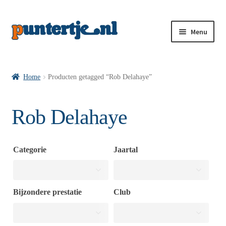
Menu
Losse nummers VI
Home
Producten getagged “Rob Delahaye”
Pakketten VI’s
Rob Delahaye
VI’s met Hollandse Velden
Categorie
Jaartal
VI’s met Posters
Bijzondere prestatie
Club
Wie is puntertje