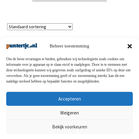
Enig resultaat
Beheer toestemming
Om de beste ervaringen te bieden, gebruiken wij technologieën zoals cookies om
informatie over je apparaat op te slaan en/of te raadplegen. Door in te stemmen met
deze technologieën kunnen wij gegevens zoals surfgedrag of unieke ID's op deze site
Privacybeleid
-
Verzending en retouren
-
Algemene
verwerken. Als je geen toestemming geeft of uw toestemming intrekt, kan dit een
nadelige invloed hebben op bepaalde functies en mogelijkheden.
voorwaarden
-
Disclaimert
-
Betaalmethoden
-
Over ons
-
Contact
Accepteren
© puntertje.nl 2026
Weigeren
Privacybeleid puntertje.nl
Bekijk voorkeuren
0