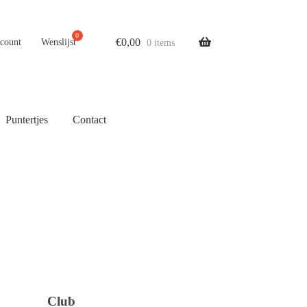
€
0,00
ccount
Wenslijst
0 items
Puntertjes
Contact
Club