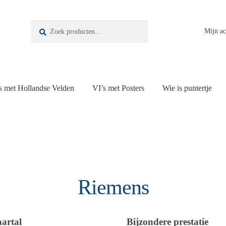
Zoeken
Zoeken
Mijn a
naar:
s met Hollandse Velden
VI’s met Posters
Wie is puntertje
Riemens
aartal
Bijzondere prestatie