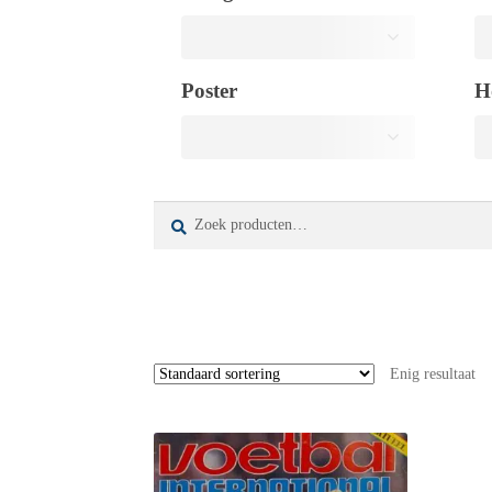
Poster
H
Zoeken
Zoeken
naar:
Enig resultaat