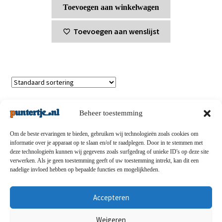
Toevoegen aan winkelwagen
Toevoegen aan wenslijst
Enig resultaat
Beheer toestemming
Om de beste ervaringen te bieden, gebruiken wij technologieën zoals cookies om
informatie over je apparaat op te slaan en/of te raadplegen. Door in te stemmen met
deze technologieën kunnen wij gegevens zoals surfgedrag of unieke ID's op deze site
Privacybeleid
-
Verzending en retouren
-
Algemene
verwerken. Als je geen toestemming geeft of uw toestemming intrekt, kan dit een
nadelige invloed hebben op bepaalde functies en mogelijkheden.
voorwaarden
-
Disclaimert
-
Betaalmethoden
-
Over ons
-
Contact
Accepteren
© puntertje.nl 2026
Weigeren