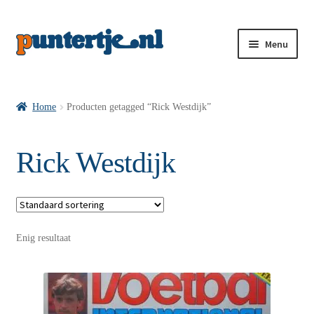
Menu
Losse nummers VI
Home
Producten getagged “Rick Westdijk”
Pakketten VI’s
Rick Westdijk
VI’s met Hollandse Velden
Enig resultaat
VI’s met Posters
Wie is puntertje