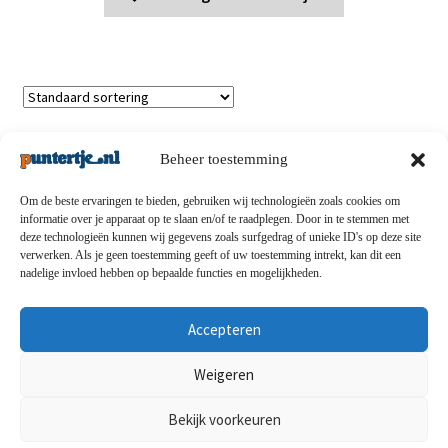
Toont alle 7 resultaten
Beheer toestemming
Om de beste ervaringen te bieden, gebruiken wij technologieën zoals cookies om
informatie over je apparaat op te slaan en/of te raadplegen. Door in te stemmen met
deze technologieën kunnen wij gegevens zoals surfgedrag of unieke ID's op deze site
Privacybeleid
-
Verzending en retouren
-
Algemene
verwerken. Als je geen toestemming geeft of uw toestemming intrekt, kan dit een
nadelige invloed hebben op bepaalde functies en mogelijkheden.
voorwaarden
-
Disclaimert
-
Betaalmethoden
-
Over ons
-
Contact
Accepteren
© puntertje.nl 2026
Weigeren
Privacybeleid puntertje.nl
Bekijk voorkeuren