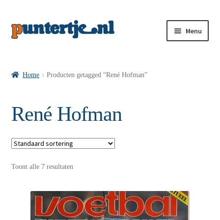
Menu
Losse nummers VI
Home
Producten getagged “René Hofman”
Pakketten VI’s
René Hofman
VI’s met Hollandse Velden
Toont alle 7 resultaten
VI’s met Posters
Wie is puntertje