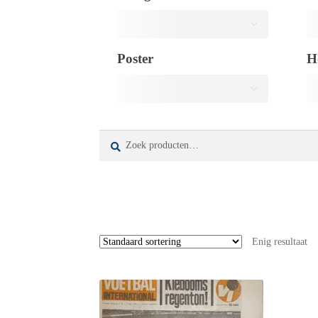
Poster
H
Zoeken
Zoeken
naar:
Enig resultaat