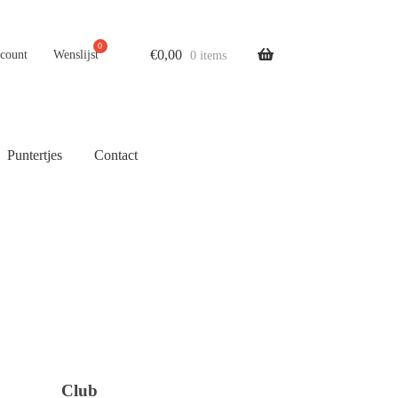
€
0,00
ccount
Wenslijst
0 items
Puntertjes
Contact
Club