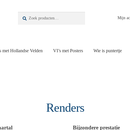
Zoeken
Zoeken
Mijn a
naar:
s met Hollandse Velden
VI’s met Posters
Wie is puntertje
Renders
aartal
Bijzondere prestatie