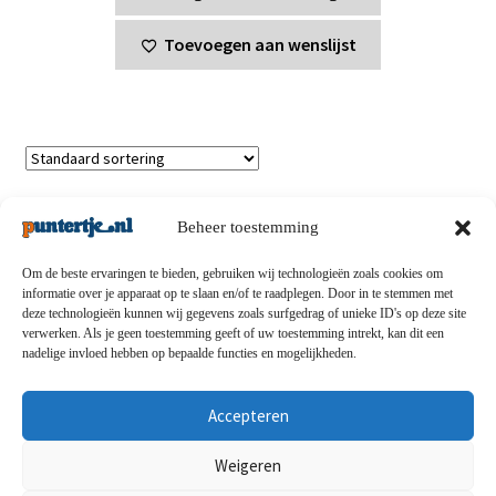
Toevoegen aan wenslijst
Toont alle 3 resultaten
Beheer toestemming
Om de beste ervaringen te bieden, gebruiken wij technologieën zoals cookies om
informatie over je apparaat op te slaan en/of te raadplegen. Door in te stemmen met
deze technologieën kunnen wij gegevens zoals surfgedrag of unieke ID's op deze site
Privacybeleid
-
Verzending en retouren
-
Algemene
verwerken. Als je geen toestemming geeft of uw toestemming intrekt, kan dit een
nadelige invloed hebben op bepaalde functies en mogelijkheden.
voorwaarden
-
Disclaimert
-
Betaalmethoden
-
Over ons
-
Contact
Accepteren
© puntertje.nl 2026
Weigeren
Privacybeleid puntertje.nl