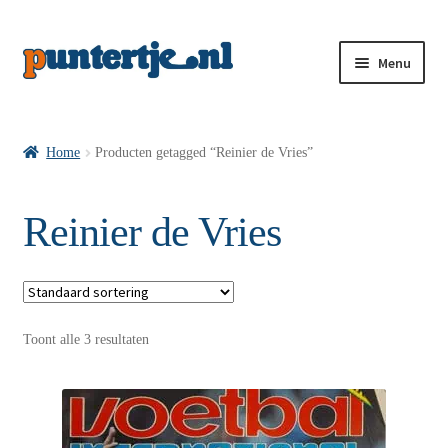
Menu
Losse nummers VI
Home
Producten getagged “Reinier de Vries”
Pakketten VI’s
Reinier de Vries
VI’s met Hollandse Velden
Toont alle 3 resultaten
VI’s met Posters
Wie is puntertje