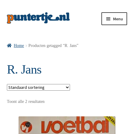
Menu
Losse nummers VI
Home
Producten getagged “R. Jans”
Pakketten VI’s
R. Jans
VI’s met Hollandse Velden
Toont alle 2 resultaten
VI’s met Posters
Wie is puntertje