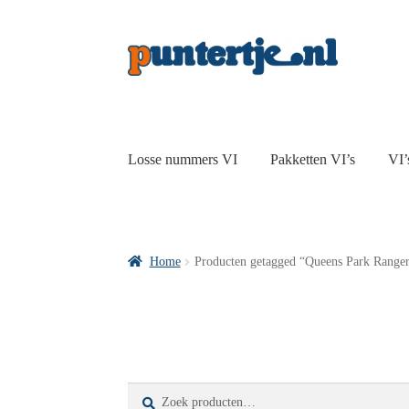
Losse nummers VI
Pakketten VI’s
VI’
Home
Producten getagged “Queens Park Ranger
Zoeken
Zoeken