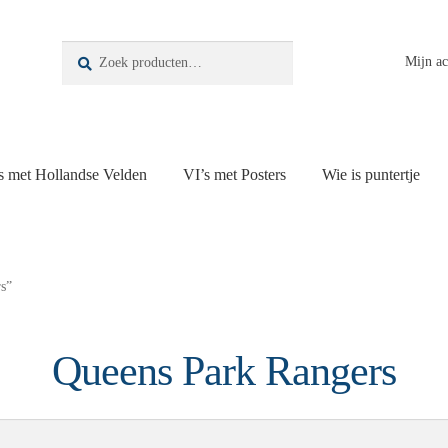
Zoeken
Zoeken
Mijn a
naar:
s met Hollandse Velden
VI’s met Posters
Wie is puntertje
s”
Queens Park Rangers