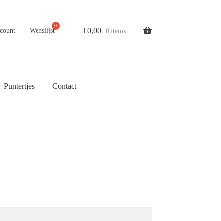
€
0,00
ccount
Wenslijst
0 items
Puntertjes
Contact