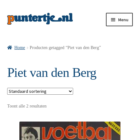
Menu
Losse nummers VI
Home
Producten getagged “Piet van den Berg”
Pakketten VI’s
Piet van den Berg
VI’s met Hollandse Velden
Toont alle 2 resultaten
VI’s met Posters
Wie is puntertje