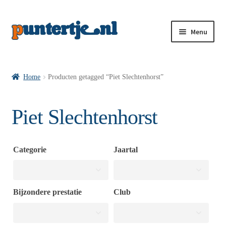
Menu
Losse nummers VI
Home
Producten getagged “Piet Slechtenhorst”
Pakketten VI’s
Piet Slechtenhorst
VI’s met Hollandse Velden
Categorie
Jaartal
VI’s met Posters
Bijzondere prestatie
Club
Wie is puntertje