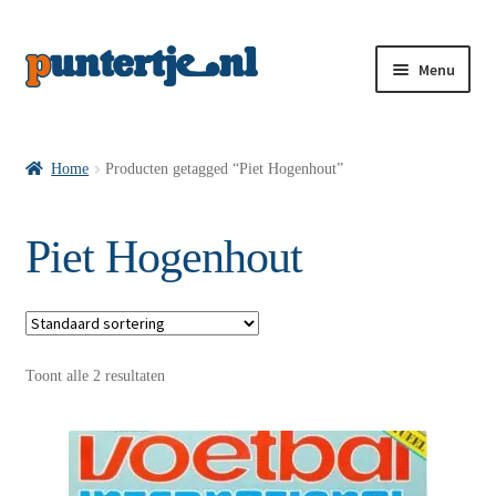
Menu
Losse nummers VI
Home
Producten getagged “Piet Hogenhout”
Pakketten VI’s
Piet Hogenhout
VI’s met Hollandse Velden
Toont alle 2 resultaten
VI’s met Posters
Wie is puntertje