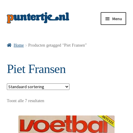
Menu
Losse nummers VI
Home
Producten getagged “Piet Fransen”
Pakketten VI’s
Piet Fransen
VI’s met Hollandse Velden
Toont alle 7 resultaten
VI’s met Posters
Wie is puntertje