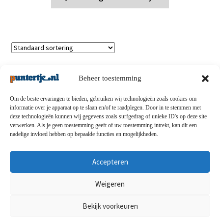
Toont alle 7 resultaten
Beheer toestemming
Om de beste ervaringen te bieden, gebruiken wij technologieën zoals cookies om
informatie over je apparaat op te slaan en/of te raadplegen. Door in te stemmen met
deze technologieën kunnen wij gegevens zoals surfgedrag of unieke ID's op deze site
Privacybeleid
-
Verzending en retouren
-
Algemene
verwerken. Als je geen toestemming geeft of uw toestemming intrekt, kan dit een
nadelige invloed hebben op bepaalde functies en mogelijkheden.
voorwaarden
-
Disclaimert
-
Betaalmethoden
-
Over ons
-
Contact
Accepteren
© puntertje.nl 2026
Weigeren
Privacybeleid puntertje.nl
Bekijk voorkeuren