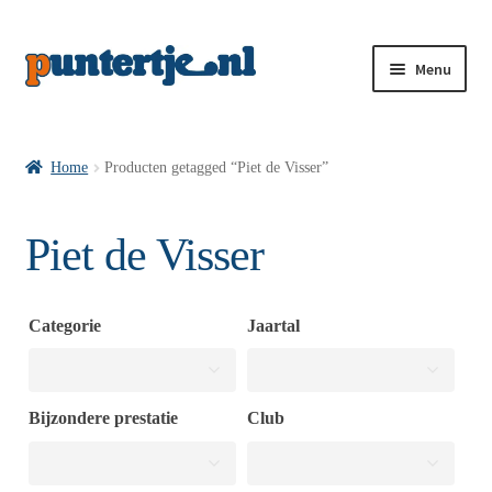
Menu
Losse nummers VI
Home
Producten getagged “Piet de Visser”
Pakketten VI’s
Piet de Visser
VI’s met Hollandse Velden
Categorie
Jaartal
VI’s met Posters
Bijzondere prestatie
Club
Wie is puntertje