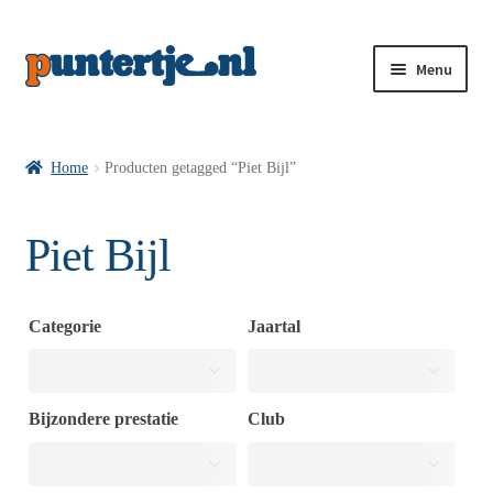
Menu
Losse nummers VI
Home
Producten getagged “Piet Bijl”
Pakketten VI’s
Piet Bijl
VI’s met Hollandse Velden
Categorie
Jaartal
VI’s met Posters
Bijzondere prestatie
Club
Wie is puntertje