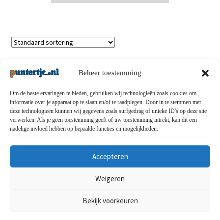
Enig resultaat
Beheer toestemming
Om de beste ervaringen te bieden, gebruiken wij technologieën zoals cookies om
informatie over je apparaat op te slaan en/of te raadplegen. Door in te stemmen met
deze technologieën kunnen wij gegevens zoals surfgedrag of unieke ID's op deze site
Privacybeleid
-
Verzending en retouren
-
Algemene
verwerken. Als je geen toestemming geeft of uw toestemming intrekt, kan dit een
nadelige invloed hebben op bepaalde functies en mogelijkheden.
voorwaarden
-
Disclaimert
-
Betaalmethoden
-
Over ons
-
Contact
Accepteren
© puntertje.nl 2026
Weigeren
Privacybeleid puntertje.nl
Bekijk voorkeuren
0