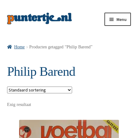
Menu
Losse nummers VI
Home
Producten getagged “Philip Barend”
Pakketten VI’s
Philip Barend
VI’s met Hollandse Velden
Enig resultaat
VI’s met Posters
Wie is puntertje