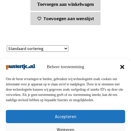
Toevoegen aan winkelwagen
Toevoegen aan wenslijst
Enig resultaat
Beheer toestemming
Om de beste ervaringen te bieden, gebruiken wij technologieën zoals cookies om
informatie over je apparaat op te slaan en/of te raadplegen. Door in te stemmen met
deze technologieën kunnen wij gegevens zoals surfgedrag of unieke ID's op deze site
Privacybeleid
-
Verzending en retouren
-
Algemene
verwerken. Als je geen toestemming geeft of uw toestemming intrekt, kan dit een
nadelige invloed hebben op bepaalde functies en mogelijkheden.
voorwaarden
-
Disclaimert
-
Betaalmethoden
-
Over ons
-
Contact
Accepteren
© puntertje.nl 2026
Weigeren