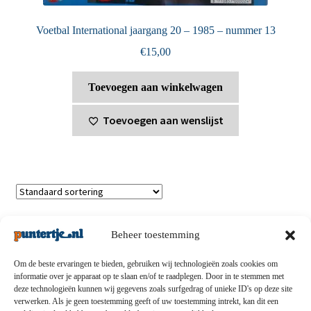
Voetbal International jaargang 20 – 1985 – nummer 13
€
15,00
Toevoegen aan winkelwagen
Toevoegen aan wenslijst
Toont alle 4 resultaten
Beheer toestemming
Om de beste ervaringen te bieden, gebruiken wij technologieën zoals cookies om
informatie over je apparaat op te slaan en/of te raadplegen. Door in te stemmen met
deze technologieën kunnen wij gegevens zoals surfgedrag of unieke ID's op deze site
Privacybeleid
-
Verzending en retouren
-
Algemene
verwerken. Als je geen toestemming geeft of uw toestemming intrekt, kan dit een