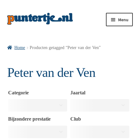
Menu
Losse nummers VI
Home
Producten getagged “Peter van der Ven”
Pakketten VI’s
Peter van der Ven
VI’s met Hollandse Velden
Categorie
Jaartal
VI’s met Posters
Bijzondere prestatie
Club
Wie is puntertje