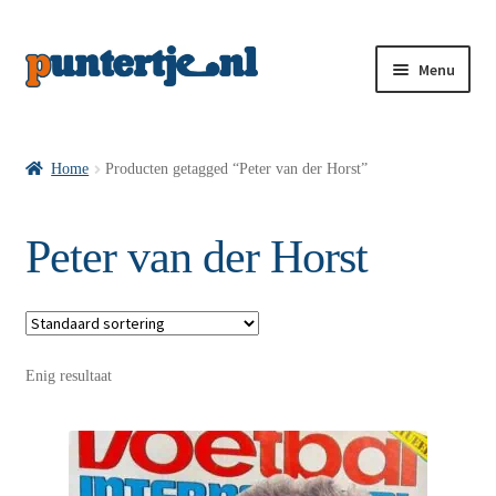
Menu
Losse nummers VI
Home
Producten getagged “Peter van der Horst”
Pakketten VI’s
Peter van der Horst
VI’s met Hollandse Velden
Enig resultaat
VI’s met Posters
Wie is puntertje