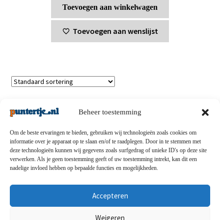
Toevoegen aan winkelwagen
Toevoegen aan wenslijst
Enig resultaat
Beheer toestemming
Om de beste ervaringen te bieden, gebruiken wij technologieën zoals cookies om
informatie over je apparaat op te slaan en/of te raadplegen. Door in te stemmen met
deze technologieën kunnen wij gegevens zoals surfgedrag of unieke ID's op deze site
Privacybeleid
-
Verzending en retouren
-
Algemene
verwerken. Als je geen toestemming geeft of uw toestemming intrekt, kan dit een
nadelige invloed hebben op bepaalde functies en mogelijkheden.
voorwaarden
-
Disclaimert
-
Betaalmethoden
-
Over ons
-
Contact
Accepteren
© puntertje.nl 2026
Weigeren