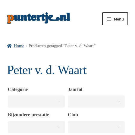
Menu
Losse nummers VI
Home
Producten getagged “Peter v. d. Waart”
Pakketten VI’s
Peter v. d. Waart
VI’s met Hollandse Velden
Categorie
Jaartal
VI’s met Posters
Bijzondere prestatie
Club
Wie is puntertje