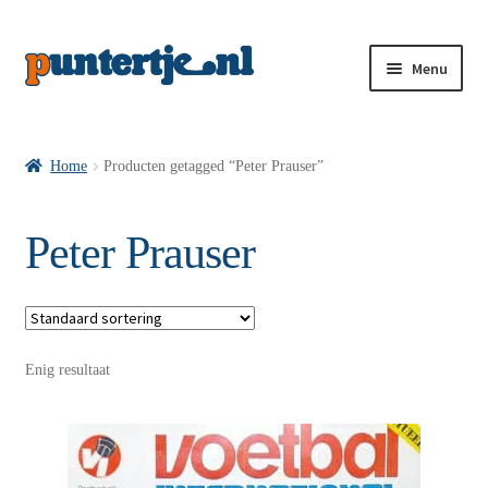
Menu
Losse nummers VI
Home
Producten getagged “Peter Prauser”
Pakketten VI’s
Peter Prauser
VI’s met Hollandse Velden
Enig resultaat
VI’s met Posters
Wie is puntertje