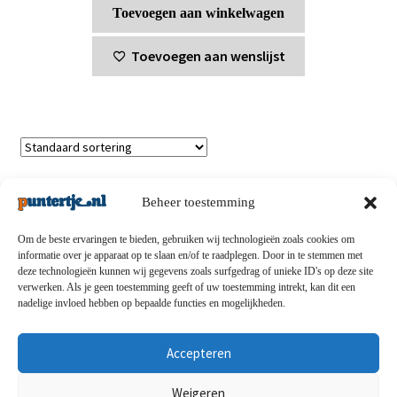
Toevoegen aan winkelwagen
Toevoegen aan wenslijst
Enig resultaat
Beheer toestemming
Om de beste ervaringen te bieden, gebruiken wij technologieën zoals cookies om
informatie over je apparaat op te slaan en/of te raadplegen. Door in te stemmen met
deze technologieën kunnen wij gegevens zoals surfgedrag of unieke ID's op deze site
Privacybeleid
-
Verzending en retouren
-
Algemene
verwerken. Als je geen toestemming geeft of uw toestemming intrekt, kan dit een
nadelige invloed hebben op bepaalde functies en mogelijkheden.
voorwaarden
-
Disclaimert
-
Betaalmethoden
-
Over ons
-
Contact
Accepteren
© puntertje.nl 2026
Weigeren