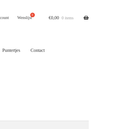
€
0,00
ccount
Wenslijst
0 items
Puntertjes
Contact