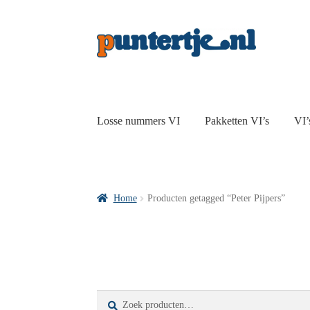
Losse nummers VI
Pakketten VI’s
VI’
Home
Producten getagged “Peter Pijpers”
Zoeken
Zoeken