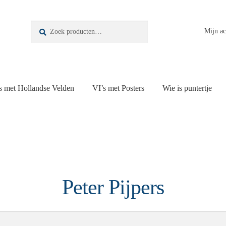
Zoeken
Zoeken
Mijn a
naar:
s met Hollandse Velden
VI’s met Posters
Wie is puntertje
Peter Pijpers