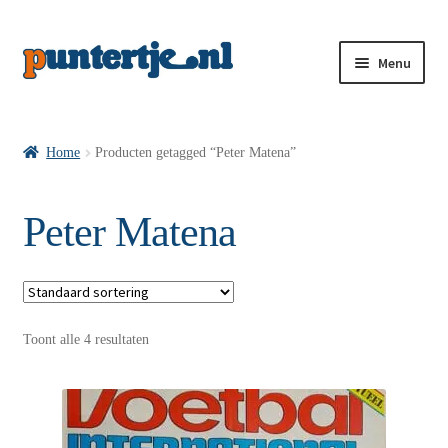
Menu
Losse nummers VI
Home
Producten getagged “Peter Matena”
Pakketten VI’s
Peter Matena
VI’s met Hollandse Velden
Toont alle 4 resultaten
VI’s met Posters
Wie is puntertje