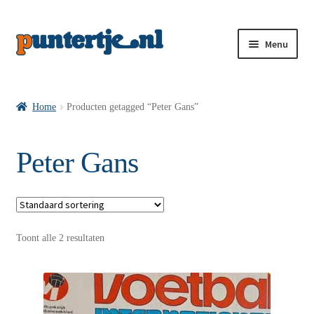
Menu
Losse nummers VI
Home
Producten getagged “Peter Gans”
Pakketten VI’s
Peter Gans
VI’s met Hollandse Velden
Toont alle 2 resultaten
VI’s met Posters
Wie is puntertje