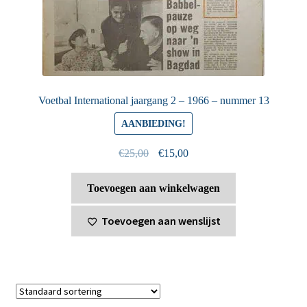
Voetbal International jaargang 2 – 1966 – nummer 13
AANBIEDING!
Oorspronkelijke
Huidige
€
25,00
€
15,00
prijs
prijs
was:
is:
Toevoegen aan winkelwagen
€25,00.
€15,00.
Toevoegen aan wenslijst