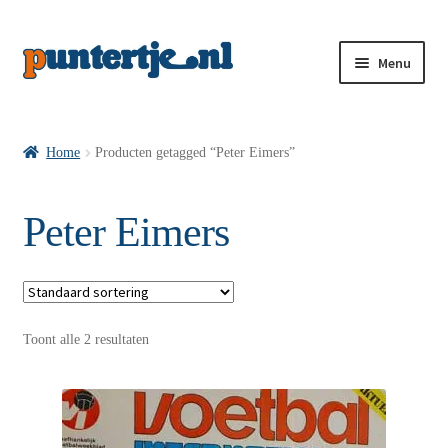
Menu
Losse nummers VI
Home
Producten getagged “Peter Eimers”
Pakketten VI’s
Peter Eimers
VI’s met Hollandse Velden
Toont alle 2 resultaten
VI’s met Posters
Wie is puntertje