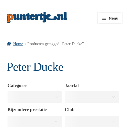
Menu
Losse nummers VI
Home
Producten getagged “Peter Ducke”
Pakketten VI’s
Peter Ducke
VI’s met Hollandse Velden
Categorie
Jaartal
VI’s met Posters
Bijzondere prestatie
Club
Wie is puntertje