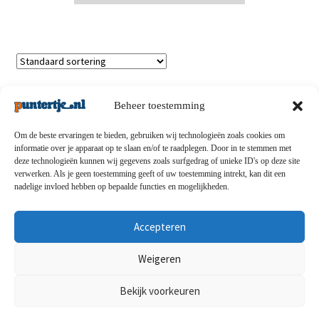
Enig resultaat
Beheer toestemming
Om de beste ervaringen te bieden, gebruiken wij technologieën zoals cookies om
informatie over je apparaat op te slaan en/of te raadplegen. Door in te stemmen met
deze technologieën kunnen wij gegevens zoals surfgedrag of unieke ID's op deze site
Privacybeleid
-
Verzending en retouren
-
Algemene
verwerken. Als je geen toestemming geeft of uw toestemming intrekt, kan dit een
nadelige invloed hebben op bepaalde functies en mogelijkheden.
voorwaarden
-
Disclaimert
-
Betaalmethoden
-
Over ons
-
Contact
Accepteren
© puntertje.nl 2026
Weigeren
Privacybeleid puntertje.nl
Bekijk voorkeuren
0