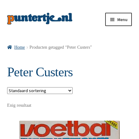
Menu
Losse nummers VI
Home
Producten getagged “Peter Custers”
Pakketten VI’s
Peter Custers
VI’s met Hollandse Velden
Enig resultaat
VI’s met Posters
Wie is puntertje