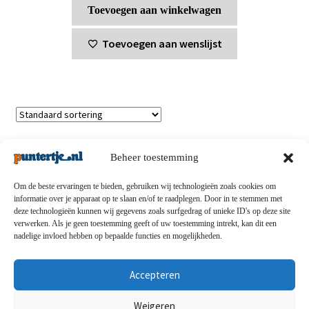
Toevoegen aan winkelwagen
Toevoegen aan wenslijst
Enig resultaat
Beheer toestemming
Om de beste ervaringen te bieden, gebruiken wij technologieën zoals cookies om
informatie over je apparaat op te slaan en/of te raadplegen. Door in te stemmen met
deze technologieën kunnen wij gegevens zoals surfgedrag of unieke ID's op deze site
Privacybeleid
-
Verzending en retouren
-
Algemene
verwerken. Als je geen toestemming geeft of uw toestemming intrekt, kan dit een
nadelige invloed hebben op bepaalde functies en mogelijkheden.
voorwaarden
-
Disclaimert
-
Betaalmethoden
-
Over ons
-
Contact
Accepteren
© puntertje.nl 2026
Weigeren