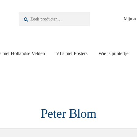
Zoeken
Zoeken
Mijn a
naar:
s met Hollandse Velden
VI’s met Posters
Wie is puntertje
Peter Blom