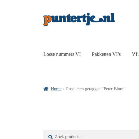
Losse nummers VI
Pakketten VI’s
VI’
Home
Producten getagged “Peter Blom”
Zoeken
Zoeken