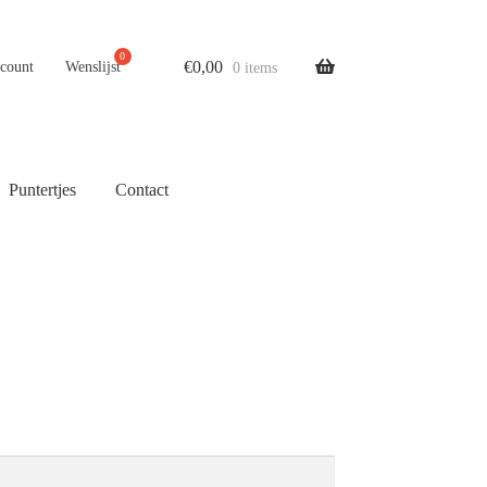
€
0,00
ccount
Wenslijst
0 items
Puntertjes
Contact