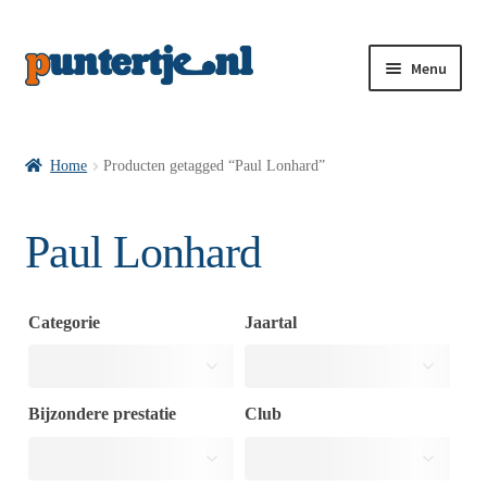
Menu
Losse nummers VI
Home
Producten getagged “Paul Lonhard”
Pakketten VI’s
Paul Lonhard
VI’s met Hollandse Velden
Categorie
Jaartal
VI’s met Posters
Bijzondere prestatie
Club
Wie is puntertje