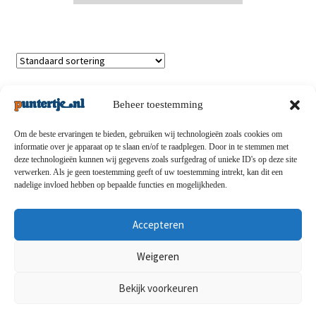
Enig resultaat
Beheer toestemming
Om de beste ervaringen te bieden, gebruiken wij technologieën zoals cookies om
informatie over je apparaat op te slaan en/of te raadplegen. Door in te stemmen met
deze technologieën kunnen wij gegevens zoals surfgedrag of unieke ID's op deze site
Privacybeleid
-
Verzending en retouren
-
Algemene
verwerken. Als je geen toestemming geeft of uw toestemming intrekt, kan dit een
nadelige invloed hebben op bepaalde functies en mogelijkheden.
voorwaarden
-
Disclaimert
-
Betaalmethoden
-
Over ons
-
Contact
Accepteren
© puntertje.nl 2026
Weigeren
Privacybeleid puntertje.nl
Bekijk voorkeuren
0