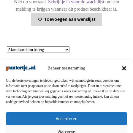
Niet op voorraad.
Schrijf je in voor de wachtlijst
om een
melding te krijgen wanneer dit product beschikbaar is.
Toevoegen aan wenslijst
Enig resultaat
Beheer toestemming
Om de beste ervaringen te bieden, gebruiken wij technologieën zoals cookies om
informatie over je apparaat op te slaan en/of te raadplegen. Door in te stemmen met
deze technologieën kunnen wij gegevens zoals surfgedrag of unieke ID's op deze site
Privacybeleid
-
Verzending en retouren
-
Algemene
verwerken. Als je geen toestemming geeft of uw toestemming intrekt, kan dit een
nadelige invloed hebben op bepaalde functies en mogelijkheden.
voorwaarden
-
Disclaimert
-
Betaalmethoden
-
Over ons
-
Contact
Accepteren
© puntertje.nl 2026
Weigeren