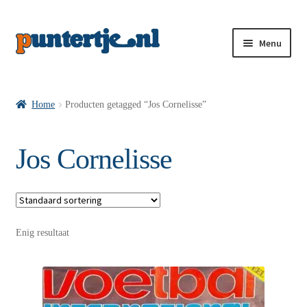
Menu
Losse nummers VI
Home
Producten getagged “Jos Cornelisse”
Pakketten VI’s
Jos Cornelisse
VI’s met Hollandse Velden
Enig resultaat
VI’s met Posters
Wie is puntertje