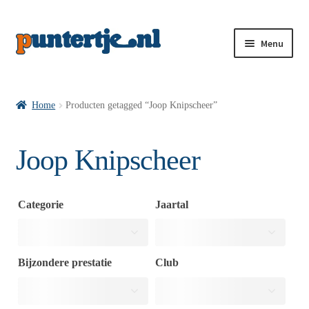
Menu
Losse nummers VI
Home
Producten getagged “Joop Knipscheer”
Pakketten VI’s
Joop Knipscheer
VI’s met Hollandse Velden
Categorie
Jaartal
VI’s met Posters
Bijzondere prestatie
Club
Wie is puntertje