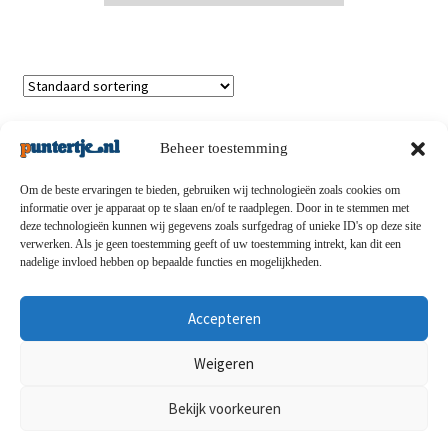
Enig resultaat
Beheer toestemming
Om de beste ervaringen te bieden, gebruiken wij technologieën zoals cookies om
informatie over je apparaat op te slaan en/of te raadplegen. Door in te stemmen met
deze technologieën kunnen wij gegevens zoals surfgedrag of unieke ID's op deze site
Privacybeleid
-
Verzending en retouren
-
Algemene
verwerken. Als je geen toestemming geeft of uw toestemming intrekt, kan dit een
nadelige invloed hebben op bepaalde functies en mogelijkheden.
voorwaarden
-
Disclaimert
-
Betaalmethoden
-
Over ons
-
Contact
Accepteren
© puntertje.nl 2026
Weigeren
Privacybeleid puntertje.nl
Bekijk voorkeuren
0