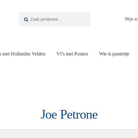
Zoeken
Zoeken
Mijn a
naar:
s met Hollandse Velden
VI’s met Posters
Wie is puntertje
Joe Petrone