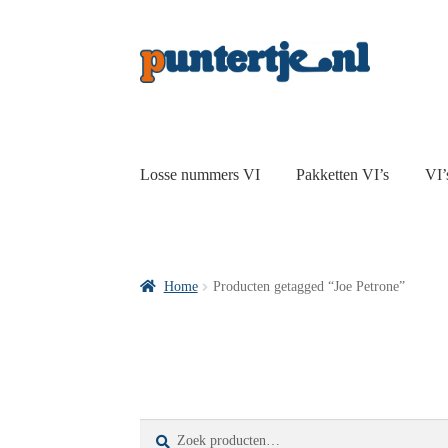
Losse nummers VI
Pakketten VI’s
VI’
Home
Producten getagged “Joe Petrone”
Zoeken
Zoeken