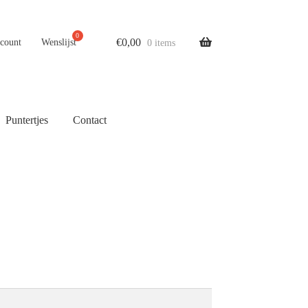
€
0,00
ccount
Wenslijst
0 items
Puntertjes
Contact