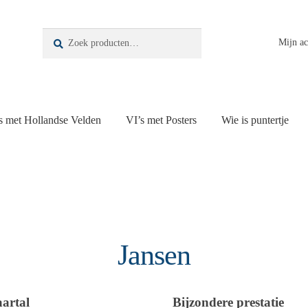
Zoeken
Zoeken
Mijn a
naar:
s met Hollandse Velden
VI’s met Posters
Wie is puntertje
Jansen
aartal
Bijzondere prestatie