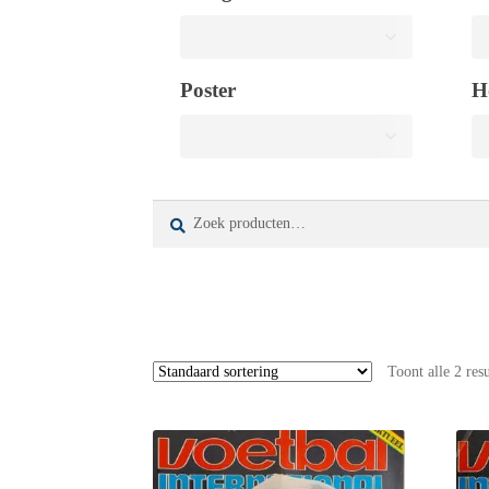
Poster
H
Zoeken
Zoeken
naar:
Toont alle 2 res