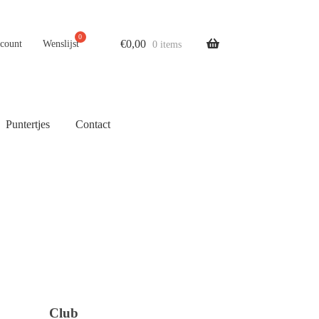
€
0,00
ccount
Wenslijst
0 items
Puntertjes
Contact
Club