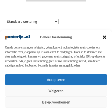
Enig resultaat
Beheer toestemming
Om de beste ervaringen te bieden, gebruiken wij technologieën zoals cookies om
informatie over je apparaat op te slaan en/of te raadplegen. Door in te stemmen met
deze technologieën kunnen wij gegevens zoals surfgedrag of unieke ID's op deze site
Privacybeleid
-
Verzending en retouren
-
Algemene
verwerken. Als je geen toestemming geeft of uw toestemming intrekt, kan dit een
nadelige invloed hebben op bepaalde functies en mogelijkheden.
voorwaarden
-
Disclaimert
-
Betaalmethoden
-
Over ons
-
Contact
Accepteren
© puntertje.nl 2026
Weigeren
Privacybeleid puntertje.nl
Bekijk voorkeuren
0