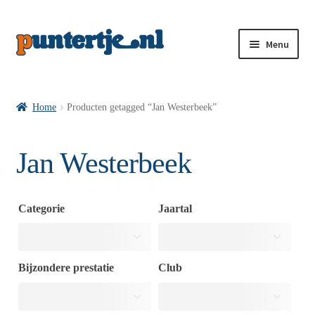
Menu
Losse nummers VI
Home
Producten getagged “Jan Westerbeek”
Pakketten VI’s
Jan Westerbeek
VI’s met Hollandse Velden
Categorie
Jaartal
VI’s met Posters
Bijzondere prestatie
Club
Wie is puntertje