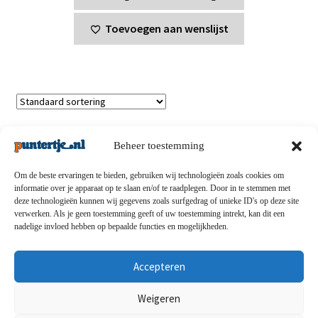
Toevoegen aan wenslijst
Toont alle 3 resultaten
Beheer toestemming
Om de beste ervaringen te bieden, gebruiken wij technologieën zoals cookies om
informatie over je apparaat op te slaan en/of te raadplegen. Door in te stemmen met
deze technologieën kunnen wij gegevens zoals surfgedrag of unieke ID's op deze site
Privacybeleid
-
Verzending en retouren
-
Algemene
verwerken. Als je geen toestemming geeft of uw toestemming intrekt, kan dit een
nadelige invloed hebben op bepaalde functies en mogelijkheden.
voorwaarden
-
Disclaimert
-
Betaalmethoden
-
Over ons
-
Contact
Accepteren
© puntertje.nl 2026
Weigeren
Privacybeleid puntertje.nl