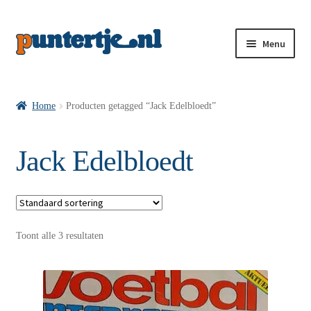
Menu
Losse nummers VI
Home
Producten getagged “Jack Edelbloedt”
Pakketten VI’s
Jack Edelbloedt
VI’s met Hollandse Velden
Toont alle 3 resultaten
VI’s met Posters
Wie is puntertje