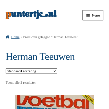
Menu
Losse nummers VI
Home
Producten getagged “Herman Teeuwen”
Pakketten VI’s
Herman Teeuwen
VI’s met Hollandse Velden
Toont alle 2 resultaten
VI’s met Posters
Wie is puntertje