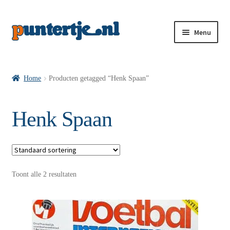
Menu
Losse nummers VI
Home
Producten getagged “Henk Spaan”
Pakketten VI’s
Henk Spaan
VI’s met Hollandse Velden
Toont alle 2 resultaten
VI’s met Posters
Wie is puntertje