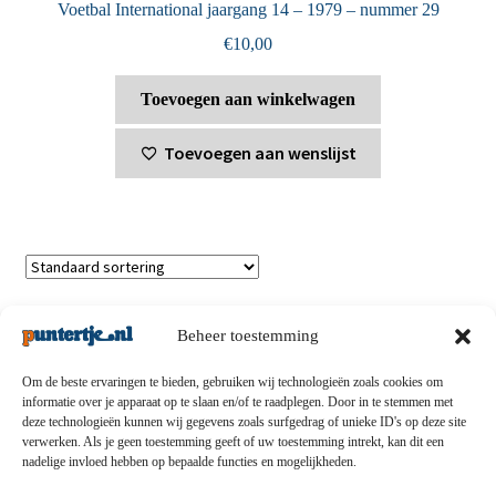
Voetbal International jaargang 14 – 1979 – nummer 29
€
10,00
Toevoegen aan winkelwagen
Toevoegen aan wenslijst
Enig resultaat
Beheer toestemming
Om de beste ervaringen te bieden, gebruiken wij technologieën zoals cookies om
informatie over je apparaat op te slaan en/of te raadplegen. Door in te stemmen met
deze technologieën kunnen wij gegevens zoals surfgedrag of unieke ID's op deze site
Privacybeleid
-
Verzending en retouren
-
Algemene
verwerken. Als je geen toestemming geeft of uw toestemming intrekt, kan dit een
nadelige invloed hebben op bepaalde functies en mogelijkheden.
voorwaarden
-
Disclaimert
-
Betaalmethoden
-
Over ons
-
Contact