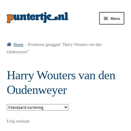
Menu
Losse nummers VI
Home
Producten getagged “Harry Wouters van den
Oudenweyer”
Pakketten VI’s
Harry Wouters van den
VI’s met Hollandse Velden
Oudenweyer
VI’s met Posters
Enig resultaat
Wie is puntertje