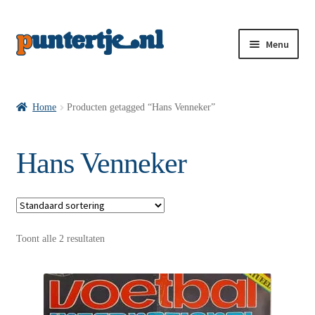
Menu
Losse nummers VI
Home
Producten getagged “Hans Venneker”
Pakketten VI’s
Hans Venneker
VI’s met Hollandse Velden
Toont alle 2 resultaten
VI’s met Posters
Wie is puntertje