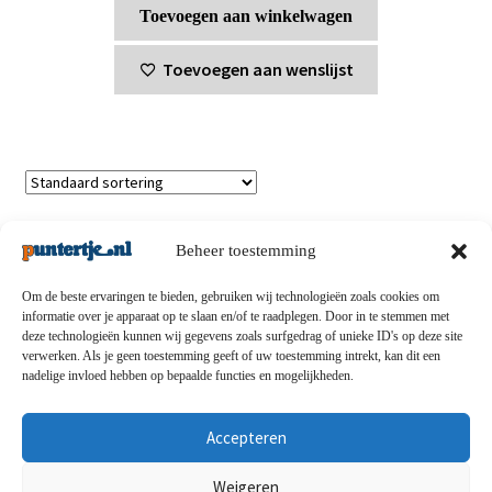
Toevoegen aan winkelwagen
Toevoegen aan wenslijst
Enig resultaat
Beheer toestemming
Om de beste ervaringen te bieden, gebruiken wij technologieën zoals cookies om
informatie over je apparaat op te slaan en/of te raadplegen. Door in te stemmen met
deze technologieën kunnen wij gegevens zoals surfgedrag of unieke ID's op deze site
Privacybeleid
-
Verzending en retouren
-
Algemene
verwerken. Als je geen toestemming geeft of uw toestemming intrekt, kan dit een
nadelige invloed hebben op bepaalde functies en mogelijkheden.
voorwaarden
-
Disclaimert
-
Betaalmethoden
-
Over ons
-
Contact
Accepteren
© puntertje.nl 2026
Weigeren