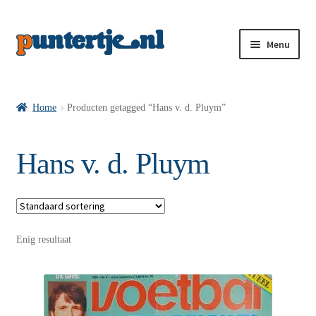
Menu
Losse nummers VI
Home
Producten getagged “Hans v. d. Pluym”
Pakketten VI’s
Hans v. d. Pluym
VI’s met Hollandse Velden
Enig resultaat
VI’s met Posters
Wie is puntertje