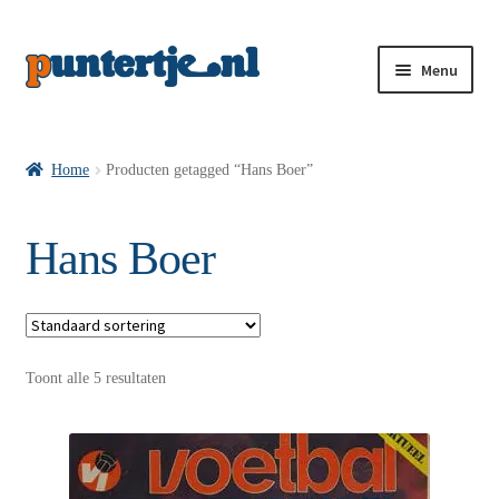
Menu
Losse nummers VI
Home
Producten getagged “Hans Boer”
Pakketten VI’s
Hans Boer
VI’s met Hollandse Velden
Toont alle 5 resultaten
VI’s met Posters
Wie is puntertje