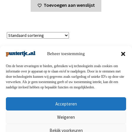
Toevoegen aan wenslijst
Toont alle 5 resultaten
Beheer toestemming
Om de beste ervaringen te bieden, gebruiken wij technologieën zoals cookies om
informatie over je apparaat op te slaan en/of te raadplegen. Door in te stemmen met
deze technologieën kunnen wij gegevens zoals surfgedrag of unieke ID's op deze site
Privacybeleid
-
Verzending en retouren
-
Algemene
verwerken. Als je geen toestemming geeft of uw toestemming intrekt, kan dit een
nadelige invloed hebben op bepaalde functies en mogelijkheden.
voorwaarden
-
Disclaimert
-
Betaalmethoden
-
Over ons
-
Contact
Accepteren
© puntertje.nl 2026
Weigeren
Privacybeleid puntertje.nl
Bekijk voorkeuren