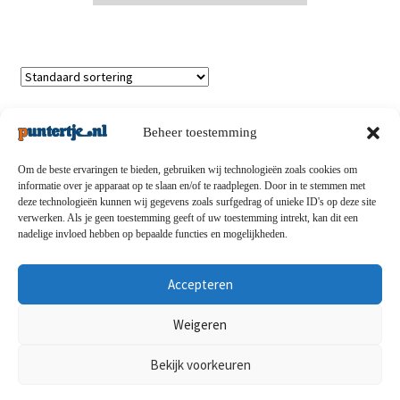
Enig resultaat
Beheer toestemming
Om de beste ervaringen te bieden, gebruiken wij technologieën zoals cookies om
informatie over je apparaat op te slaan en/of te raadplegen. Door in te stemmen met
deze technologieën kunnen wij gegevens zoals surfgedrag of unieke ID's op deze site
Privacybeleid
-
Verzending en retouren
-
Algemene
verwerken. Als je geen toestemming geeft of uw toestemming intrekt, kan dit een
nadelige invloed hebben op bepaalde functies en mogelijkheden.
voorwaarden
-
Disclaimert
-
Betaalmethoden
-
Over ons
-
Contact
Accepteren
© puntertje.nl 2026
Weigeren
Privacybeleid puntertje.nl
Bekijk voorkeuren
0