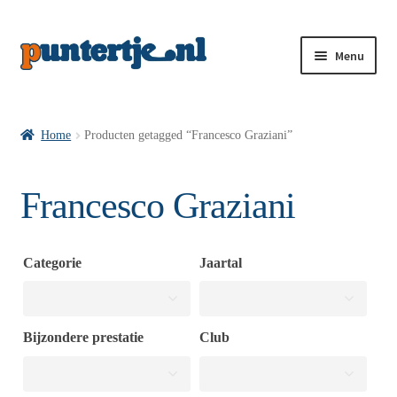
Menu
Losse nummers VI
Home
Producten getagged “Francesco Graziani”
Pakketten VI’s
Francesco Graziani
VI’s met Hollandse Velden
Categorie
Jaartal
VI’s met Posters
Bijzondere prestatie
Club
Wie is puntertje