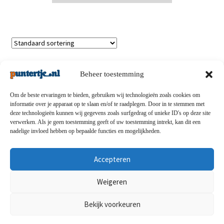
Enig resultaat
Beheer toestemming
Om de beste ervaringen te bieden, gebruiken wij technologieën zoals cookies om
informatie over je apparaat op te slaan en/of te raadplegen. Door in te stemmen met
deze technologieën kunnen wij gegevens zoals surfgedrag of unieke ID's op deze site
Privacybeleid
-
Verzending en retouren
-
Algemene
verwerken. Als je geen toestemming geeft of uw toestemming intrekt, kan dit een
nadelige invloed hebben op bepaalde functies en mogelijkheden.
voorwaarden
-
Disclaimert
-
Betaalmethoden
-
Over ons
-
Contact
Accepteren
© puntertje.nl 2026
Weigeren
Privacybeleid puntertje.nl
Bekijk voorkeuren
0