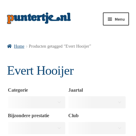
Menu
Losse nummers VI
Home
Producten getagged “Evert Hooijer”
Pakketten VI’s
Evert Hooijer
VI’s met Hollandse Velden
Categorie
Jaartal
VI’s met Posters
Bijzondere prestatie
Club
Wie is puntertje