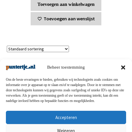
Toevoegen aan winkelwagen
Toevoegen aan wenslijst
Enig resultaat
Beheer toestemming
Om de beste ervaringen te bieden, gebruiken wij technologieën zoals cookies om
informatie over je apparaat op te slaan en/of te raadplegen. Door in te stemmen met
deze technologieën kunnen wij gegevens zoals surfgedrag of unieke ID's op deze site
Privacybeleid
-
Verzending en retouren
-
Algemene
verwerken. Als je geen toestemming geeft of uw toestemming intrekt, kan dit een
nadelige invloed hebben op bepaalde functies en mogelijkheden.
voorwaarden
-
Disclaimert
-
Betaalmethoden
-
Over ons
-
Contact
Accepteren
© puntertje.nl 2026
Weigeren