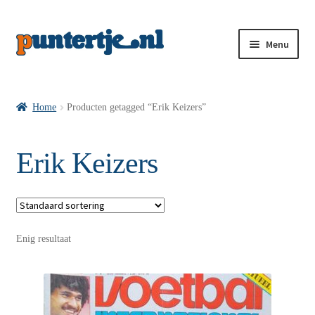
Menu
Losse nummers VI
Home
Producten getagged “Erik Keizers”
Pakketten VI’s
Erik Keizers
VI’s met Hollandse Velden
Enig resultaat
VI’s met Posters
Wie is puntertje