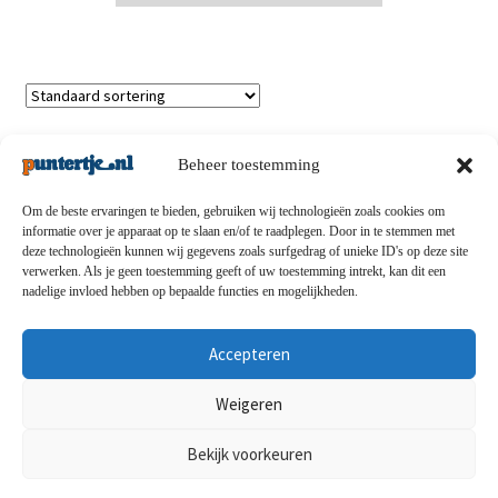
Enig resultaat
Beheer toestemming
Om de beste ervaringen te bieden, gebruiken wij technologieën zoals cookies om
informatie over je apparaat op te slaan en/of te raadplegen. Door in te stemmen met
deze technologieën kunnen wij gegevens zoals surfgedrag of unieke ID's op deze site
Privacybeleid
-
Verzending en retouren
-
Algemene
verwerken. Als je geen toestemming geeft of uw toestemming intrekt, kan dit een
nadelige invloed hebben op bepaalde functies en mogelijkheden.
voorwaarden
-
Disclaimert
-
Betaalmethoden
-
Over ons
-
Contact
Accepteren
© puntertje.nl 2026
Weigeren
Privacybeleid puntertje.nl
Bekijk voorkeuren
0